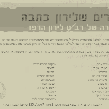
ותה, הופתעו אתי ואריק, הוריה, לגלות במחברותיה יותר ממאה שירים שכתבה בשנות בגרותה. 
 חשפה בפני המשפחה הצצה לעולמה המלא והחי בו מצליחה לירון להביעה את עצמה באופן בוגר
 שבחלק משיריה נוגעת במותה שלה, כאילו נבאה את עתידה והשאירה בידי המשפחה את האפשרו
 השירים גם לאחר מותה.
-
כלי אתה
-
הקלה חסרת ריגוש
-
יש בי- אין בי
-
להציע
-
איבדתי
-
פורצת
-
הדרך פתוחה
-
מערכת רחמים
-
משחק מחבואים
-
והשקט הזה
-
סיכומים
-
כניסה אסורה
-
בולטת
-
אינפרא שחורה
-
ברז כיבוי אש
-
פועלים
-
מרק ירקות
-
למחוק
-
שינויים
-
שקספיר בנוסח לירון
< לעמוד הקודם
אתה נמצא בעמוד מספר
2
מתוך
7
(סה"כ
135
שירים)
לעמוד הבא >