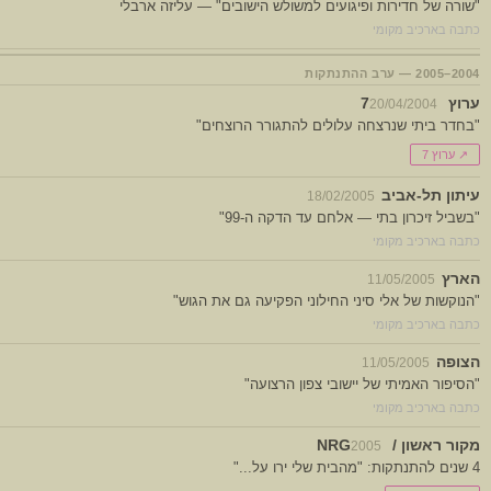
"שורה של חדירות ופיגועים למשולש הישובים" — עליזה ארבלי
כתבה בארכיב מקומי
2004–2005 — ערב ההתנתקות
ערוץ 7
20/04/2004
"בחדר ביתי שנרצחה עלולים להתגורר הרוצחים"
↗ ערוץ 7
עיתון תל-אביב
18/02/2005
"בשביל זיכרון בתי — אלחם עד הדקה ה-99"
כתבה בארכיב מקומי
הארץ
11/05/2005
"הנוקשות של אלי סיני החילוני הפקיעה גם את הגוש"
כתבה בארכיב מקומי
הצופה
11/05/2005
"הסיפור האמיתי של יישובי צפון הרצועה"
כתבה בארכיב מקומי
מקור ראשון / NRG
2005
4 שנים להתנתקות: "מהבית שלי ירו על..."