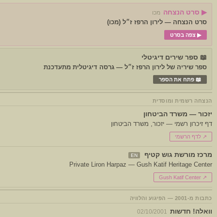
▶ סרט הנצחה
מכו
סרט הנצחה — לירון הרפז ז״ל (מכו)
▶ צפה בסרט
📖 ספר שירים דיגיטלי
ספר שיריה של לירון הרפז ז״ל — גרסה דיגיטלית מתעדכנת
📖 פתח את הספר
הנצחה רשמית ומוסדית
יזכור — משרד הביטחון
דף זיכרון רשמי — יזכור, משרד הביטחון
↗ לדף הרשמי
מרכז מורשת גוש קטיף
EN
Private Liron Harpaz — Gush Katif Heritage Center
↗ Gush Katif Center
כתבות מ-2001 — הפיגוע והלוויה
וואלה! חדשות
02/10/2001