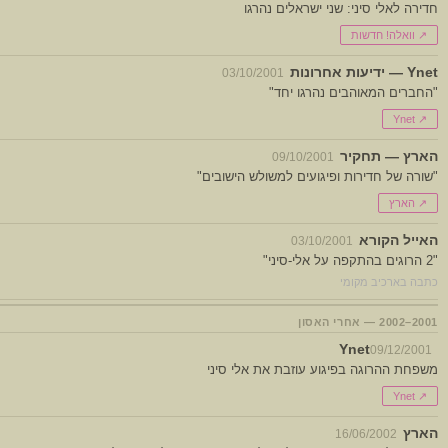
חדירה לאלי סיני: שני ישראלים נהרגו
↗ וואלה! חדשות
Ynet — ידיעות אחרונות
03/10/2001
"החברים המאוהבים נהרגו יחד"
↗ Ynet
הארץ — תחקיר
09/10/2001
"שורה של חדירות ופיגועים למשולש הישובים"
↗ הארץ
האייל הקורא
03/10/2001
"2 הרוגים בהתקפה על אלי-סיני"
כתבה בארכיב מקומי
2001–2002 — אחרי האסון
Ynet
09/12/2001
משפחת ההרוגה בפיגוע עוזבת את אלי סיני
↗ Ynet
הארץ
16/06/2002