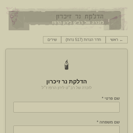
← ראשי
חדר הנרות (517 נרות)
שירים
🕯️
הדלקת נר זיכרון
לזכרה של רב״ט לירון הרפז ז״ל
שם פרטי *
שם משפחה *