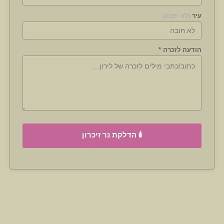
עיר
(לא חובה)
הודעה לזכרה *
🕯️ הדלקת נר זיכרון